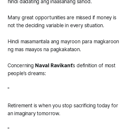
hindi dadating ang inaasahang sahod.
Many great opportunities are missed if money is
not the deciding variable in every situation.
Hindi masamantala ang mayroon para magkaroon
ng mas maayos na pagkakataon.
Concerning
Naval Ravikant
’s definition of most
people’s dreams:
"
Retirement is when you stop sacrificing today for
an imaginary tomorrow.
"