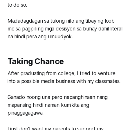
to do so.
Madadagdagan sa tulong nito ang tibay ng loob
mo sa pagpili ng mga desisyon sa buhay dahil literal
na hindi pera ang umuudyok.
Taking Chance
After graduating from college, I tried to venture
into a possible media business with my classmates.
Ganado noong una pero napanghinaan nang
mapansing hindi naman kumikita ang
pinaggagagawa.
I just don’t want my parents to support my