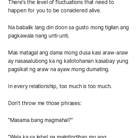
There's the level of fluctuations that need to
happen for you to be considered alive.
Na babalik lang din doon sa gusto mong tigilan ang
pagkawala nang unti-unti.
Mas matagal ang dama mong dusa kasi araw-araw
ay nasasalubong ka ng katotohanan kasabay yung
pagsikat ng araw na ayaw mong dumating.
In every relationship, too much is too much.
Don't throw me those phrases:
"Masama bang magmahal?"
"Wala ka sa lebel na maiintindihan mo ang